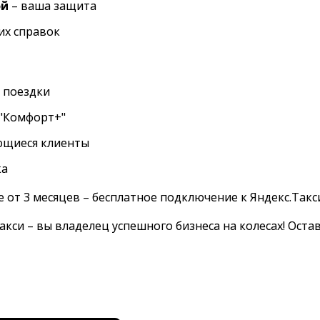
ой
– ваша защита
их справок
 поездки
 "Комфорт+"
щиеся клиенты
ка
 от 3 месяцев – бесплатное подключение к Яндекс.Такси
такси – вы владелец успешного бизнеса на колесах! Оста