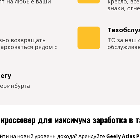
ит на любые ваши
кресло, вс
знаки, огн
Техобсл
евно возвращать
ТО за наш 
арковаться рядом с
обслуживаю
егу
теринбурга
 кроссовер для максимума заработка в т
ейти на новый уровень дохода? Арендуйте
Geely Atlas P