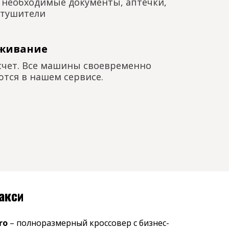
е необходимые документы, аптечки,
етушители
уживание
счет. Все машины своевременно
тся в нашем сервисе.
акси
ro
– полноразмерный кроссовер с бизнес-